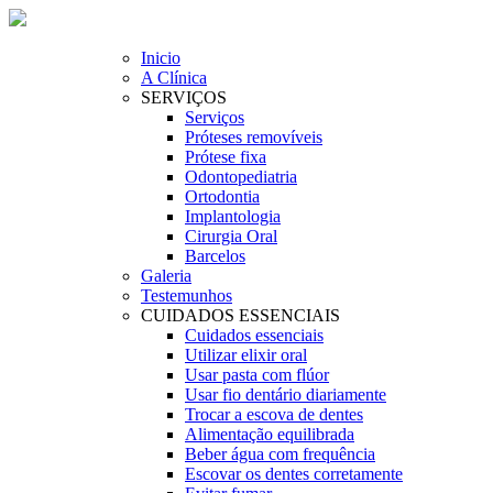
Inicio
A Clínica
SERVIÇOS
Serviços
Próteses removíveis
Prótese fixa
Odontopediatria
Ortodontia
Implantologia
Cirurgia Oral
Barcelos
Galeria
Testemunhos
CUIDADOS ESSENCIAIS
Cuidados essenciais
Utilizar elixir oral
Usar pasta com flúor
Usar fio dentário diariamente
Trocar a escova de dentes
Alimentação equilibrada
Beber água com frequência
Escovar os dentes corretamente